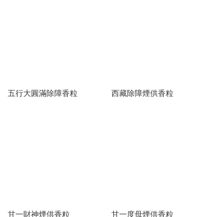
五行大圓滿除障香粒
西藏除障煙供香粒
甘一財神煙供香粒
甘一度母煙供香粒