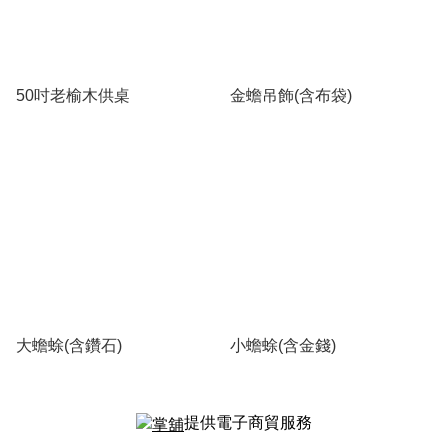
50吋老榆木供桌
金蟾吊飾(含布袋)
大蟾蜍(含鑽石)
小蟾蜍(含金錢)
提供電子商貿服務