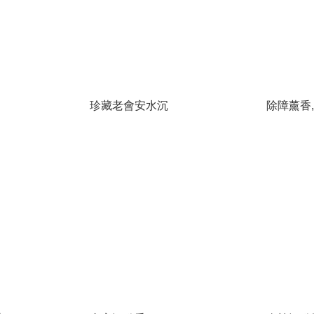
珍藏老會安水沉
除障薰香,