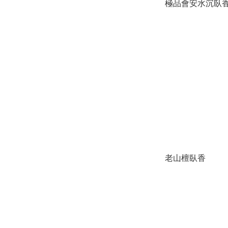
極品會安水沉臥
老山檀臥香