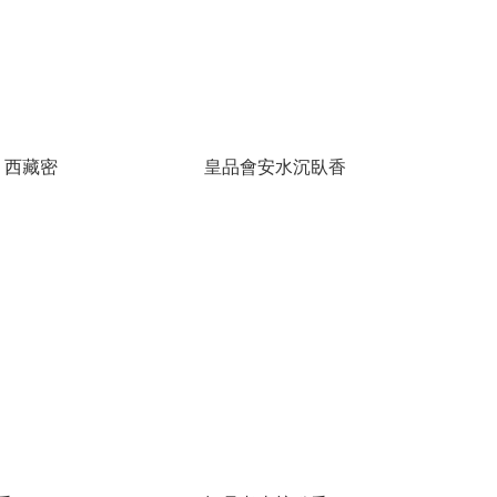
 西藏密
皇品會安水沉臥香