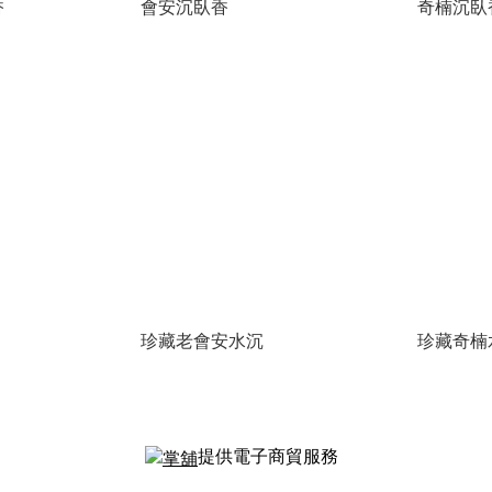
香
會安沉臥香
奇楠沉臥
珍藏老會安水沉
珍藏奇楠
提供電子商貿服務