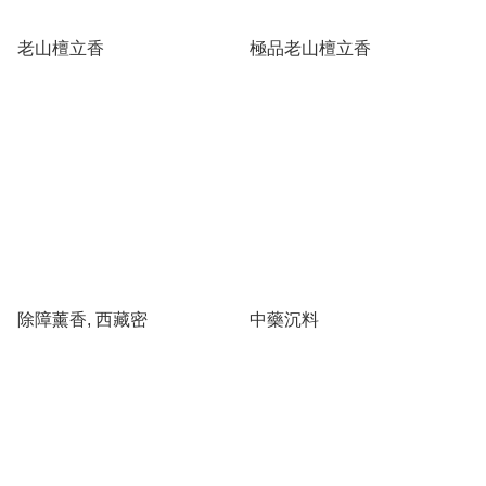
老山檀立香
極品老山檀立香
除障薰香, 西藏密
中藥沉料