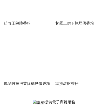
給薩王除障香粉
甘露上供下施煙供香粉
瑪哈嘎拉消業除穢煙供香粉
準提聚財香粉
提供電子商貿服務