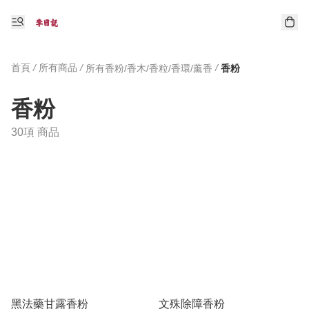
首頁
/
所有商品
/
/
所有香粉/香木/香粒/香環/薰香
香粉
香粉
30項 商品
黑法藥甘露香粉
文殊除障香粉