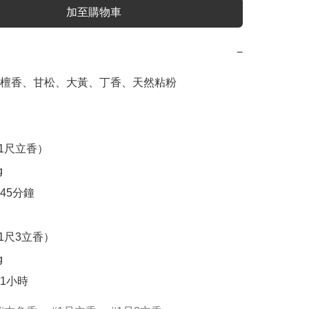
加至購物車
−
檀香、甘松、大黃、丁香、天然粘粉

（1尺立香）



5分鐘

（1尺3立香）


