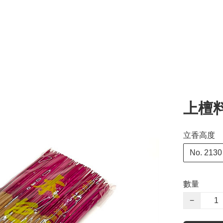
上檀
立香高度
No. 21
數量
−