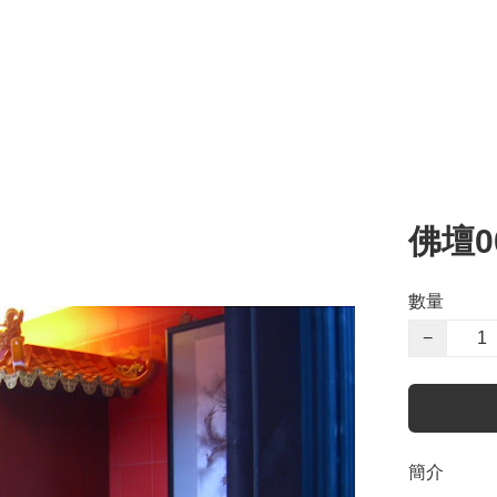
佛壇0
數量
−
簡介