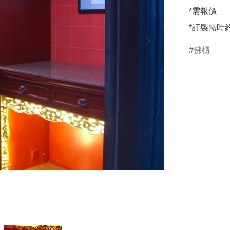
*需報價

*訂製需時約
佛櫃