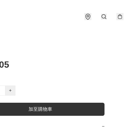
05
+
加至購物車
−