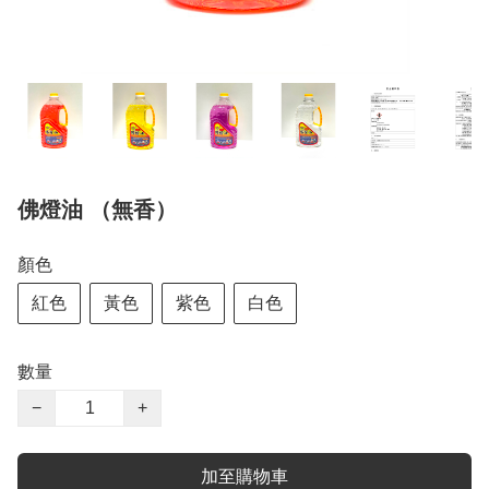
佛燈油 （無香）
顏色
紅色
黃色
紫色
白色
數量
−
+
加至購物車