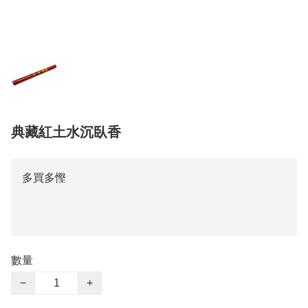
典藏紅土水沉臥香
多買多慳
數量
−
+