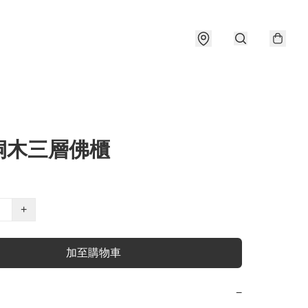
桐木三層佛櫃
+
加至購物車
−