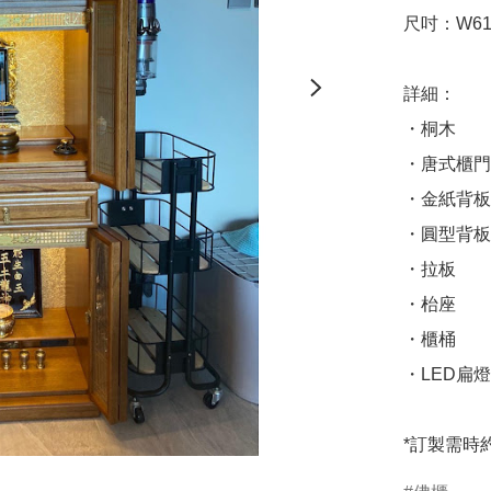
尺吋：W610 
詳細：

・桐木

・唐式櫃門

・金紙背板

・圓型背板

・拉板

・枱座

・櫃桶

・LED扁燈 /
*訂製需時約