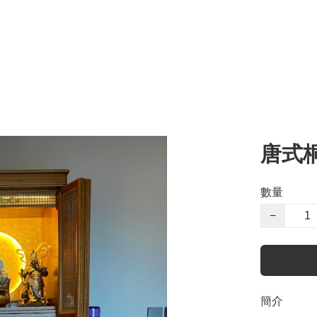
唐式
數量
−
簡介