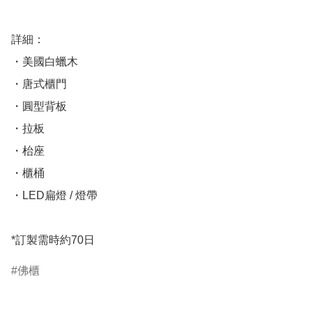
詳細：

・美國白蠟木

・唐式櫃門

・圓型背板

・拉板

・枱座

・櫃桶

・LED扁燈 / 燈帶 

*訂製需時約70日
佛櫃