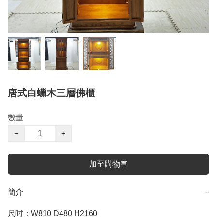
唐式白蠟木三層佛櫃
數量
−
+
加至購物車
簡介
−
尺吋：W810 D480 H2160
