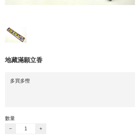
地藏滿願立香
多買多慳
數量
−
+