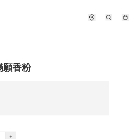
滿願香粉
+