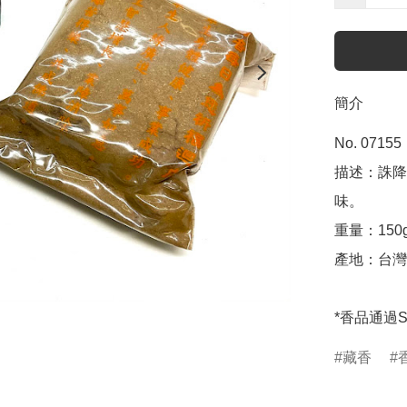
簡介
No. 07155

描述：誅降
味。

重量：150g
產地：台灣

*香品通過
藏香