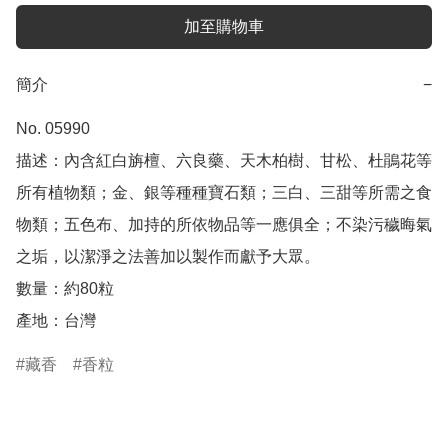
加至購物車
簡介
−
No. 05990

描述：內含紅白旃檀、六良藥、天木柏樹、甘松、杜鵑花等
所有植物類；金、銀等種種寶石類；三白、三甜等所需之食
物類；五色布、加持的所依物品等一應俱全；不染污穢晦氣
之垢，以潔淨之法善加以製作而獻予大眾。

數量：約80粒

產地：台灣
藏香
香粒