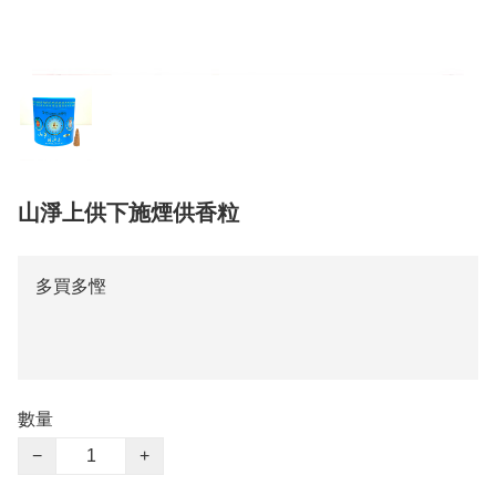
山淨上供下施煙供香粒
多買多慳
數量
−
+