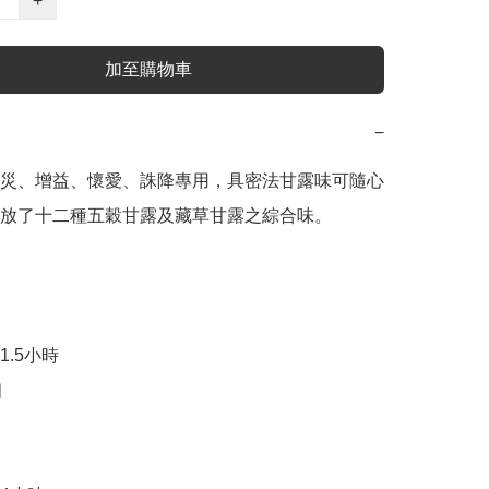
+
加至購物車
−
災、增益、懷愛、誅降專用，具密法甘露味可隨心
放了十二種五穀甘露及藏草甘露之綜合味。

.5小時


