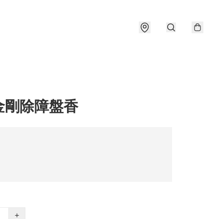
金剛除障盤香
+