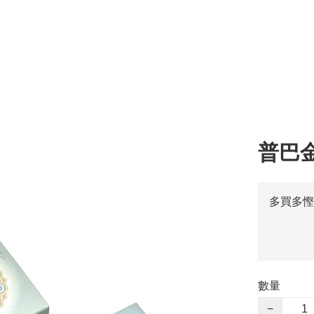
普巴
多買多慳
數量
−