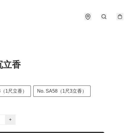
沉立香
B58（1尺立香）
No. SA58（1尺3立香）
+