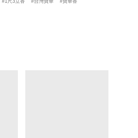
1尺3立香
台灣寶華
寶華香