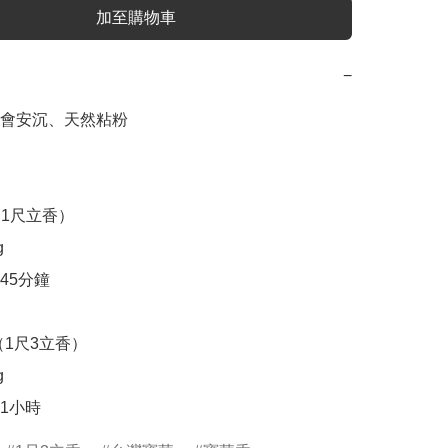
加至購物車
−
會安沉、天然粘粉

（1尺立香）



5分鐘

8（1尺3立香） 



1小時