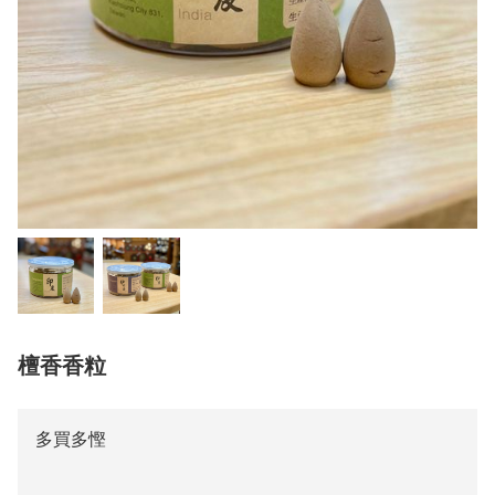
檀香香粒
多買多慳