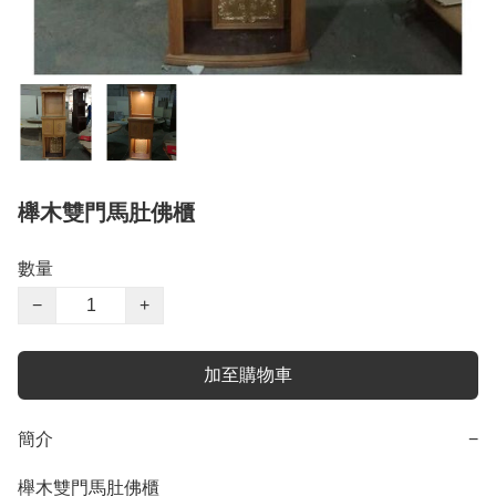
櫸木雙門馬肚佛櫃
數量
−
+
加至購物車
簡介
−
櫸木雙門馬肚佛櫃
