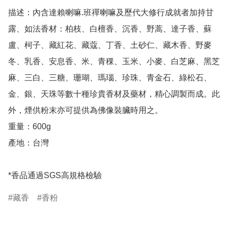
描述：內含達賴喇嘛.班禪喇嘛及歷代大修行成就者加持甘
露、如法香材：柏枝、白檀香、沉香、野蒿、達子香、蘇
盧、柯子、藏紅花、藏蔻、丁香、土砂仁、藏木香、野麥
冬、乳香、安息香、米、青稞、玉米、小麥、白芝麻、黑芝
麻、三白、三糖、珊瑚、瑪瑙、珍珠、青金石、綠松石、
金、銀、天珠等數十種珍貴香材及藥材，精心調製而成。此
外，煙供粉末亦可提供為佛像裝臟時用之。

重量：600g

產地：台灣

*香品通過SGS高規格檢驗
藏香
香粉