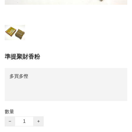
準提聚財香粉
多買多慳
數量
−
+