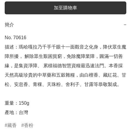
加至購物車
簡介
−
No. 70616

描述：瑪哈嘎拉乃千手千眼十一面觀音之化身，降伏眾生魔
障所擾， 解除眾生艱困貧窮，免除魔障業障，圓滿一切善
緣，是集資淨障、 累積福德智慧資糧最迅速法門。本香採
天然高級珍貴的中草藥和五穀雜糧，由白檀香、藏紅花、甘
松、安息香、青稞、天珠粉、舍利子、甘露等恭敬製成。

重量：150g

產地：台灣
藏香
香粉