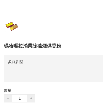
瑪哈嘎拉消業除穢煙供香粉
多買多慳
數量
−
+