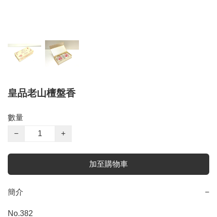
皇品老山檀盤香
數量
−
+
加至購物車
簡介
−
No.382
