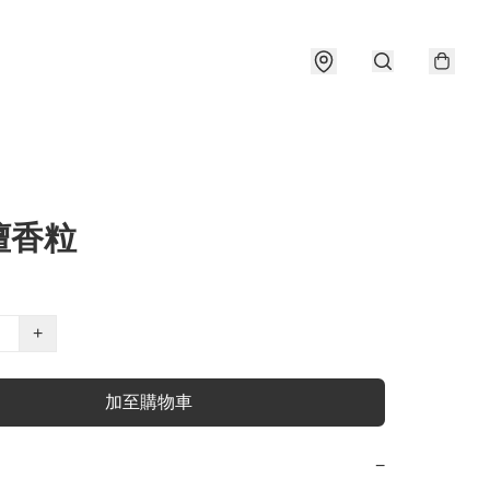
檀香粒
+
加至購物車
−