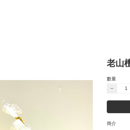
老山
數量
−
簡介