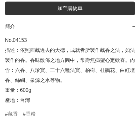
加至購物車
簡介
−
No.04153

描述：依照西藏過去的大德，成就者所製作藏香之法，如法
製作的香。香味散佈之地方圓中，常壽無病聖心定歡喜。內
含：六香、八珍寶、三十六種法寶、柏樹、杜鵑花、白紅壇
香、絲綢、泉源之水等物。

重量：600g

產地：台灣
藏香
香粉