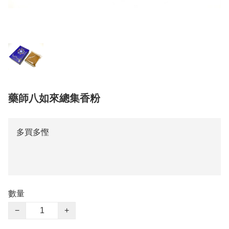
藥師八如來總集香粉
多買多慳
數量
−
+