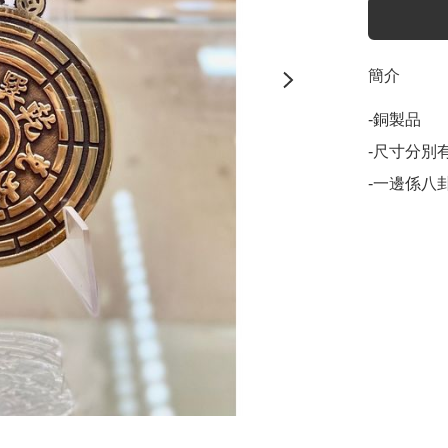
簡介
-銅製品

-尺寸分別有
-一邊係八