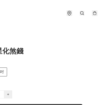
星化煞錢
4吋
+