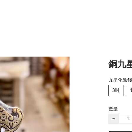
銅九
九星化煞錢
3吋
數量
−