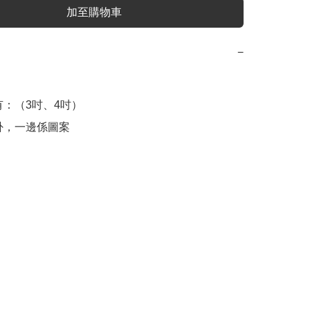
加至購物車
−
：（3吋、4吋）

卦，一邊係圖案