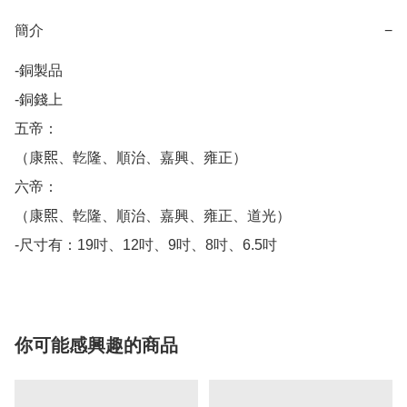
簡介
−
-銅製品

-銅錢上

五帝：

（康𤋮、亁隆、順治、嘉興、雍正）

六帝：

（康𤋮、亁隆、順治、嘉興、雍正、道光）

-尺寸有：19吋、12吋、9吋、8吋、6.5吋
你可能感興趣的商品