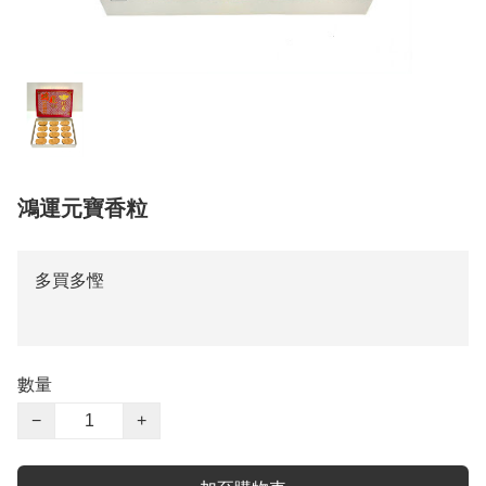
鴻運元寶香粒
多買多慳
數量
−
+