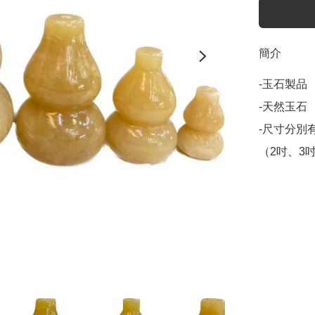
簡介
-玉石製品

-天然玉石

-尺寸分別有
（2吋、3