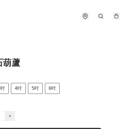
石葫蘆
3吋
4吋
5吋
6吋
+