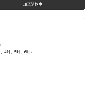
加至購物車
−


吋、4吋、5吋、6吋）