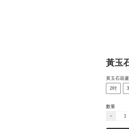
黃玉
黃玉石葫蘆
2吋
數量
−