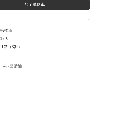
加至購物車
−
棕櫚油

2天

 1箱（3對） 

八國酥油