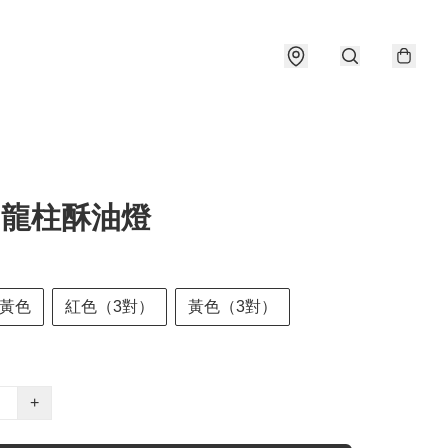
1 龍柱酥油燈
黃色
紅色（3對）
黃色（3對）
+