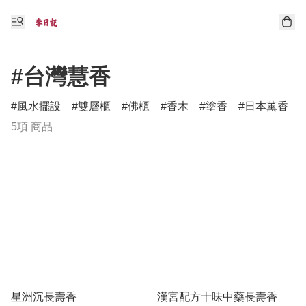
#台灣慧香
風水擺設
雙層櫃
佛櫃
香木
塗香
日本薰香
5項 商品
星洲沉長壽香
漢宮配方十味中藥長壽香