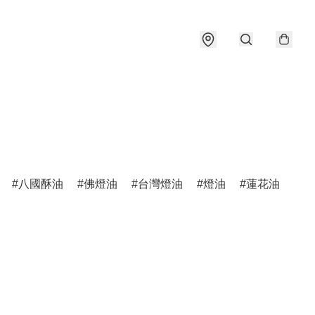
八國酥油
佛燈油
台灣燈油
燈油
蓮花油
石