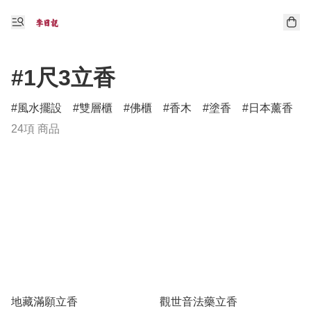
#1尺3立香
風水擺設
雙層櫃
佛櫃
香木
塗香
日本薰香
24項 商品
地藏滿願立香
觀世音法藥立香