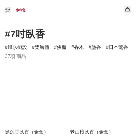
#7吋臥香
風水擺設
雙層櫃
佛櫃
香木
塗香
日本薰香
37項 商品
烏沉香臥香（金盒）
老山檀臥香（金盒）